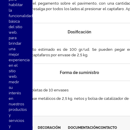
Depositar el pegamento sobre el pavimento, con una cantidad
habilitar
para que sobresalga por todos los lados al presionar el captafaro. A
la
/ ud.
funcionalidad
básica
del sitio
Dosificación
web
,
para
brindar
una
El rendimiento estimado es de 100 gr/ud. Se pueden pegar e
mejor
unidades de captafaros por envase de 2,5 kg.
experiencia
en el
sitio
Forma de suministro
web
,
medir
su
Cajas completas de 10 envases
interés
en
Kit de envase metálicos de 2,5 kg. netos y bolsa de catalizador de 
nuestros
productos
y
servicios
y
SEÑALIZACIÓN
DECORACIÓN
DOCUMENTACIÓN
CONTACTO