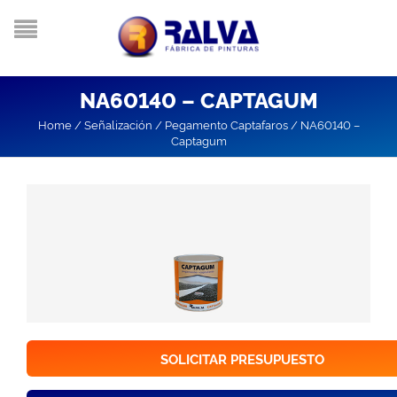
NA60140 – CAPTAGUM
Home
/
Señalización
/
Pegamento Captafaros
/
NA60140 –
Captagum
SOLICITAR PRESUPUESTO