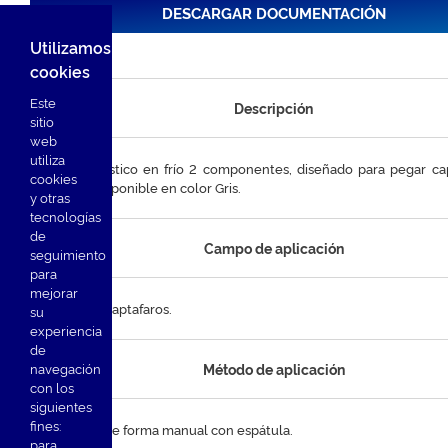
DESCARGAR DOCUMENTACIÓN
Utilizamos
cookies
Este
Descripción
sitio
web
utiliza
Resina – plástico en frío 2 componentes, diseñado para pegar ca
cookies
carretera. Disponible en color Gris.
y otras
tecnologías
de
Campo de aplicación
seguimiento
para
mejorar
Pegamento captafaros.
su
experiencia
de
navegación
Método de aplicación
con los
siguientes
fines:
Se aplica de forma manual con espátula.
para