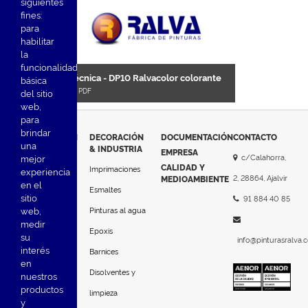
siguientes
fines:
para
habilitar
la
funcionalidad
Ficha técnica - DP10 Ralvacolor colorante
básica
Formato :
PDF
del sitio
web
,
para
brindar
SEÑALIZACIÓN
DECORACIÓN
DOCUMENTACIÓN
CONTACTO
una
& INDUSTRIA
EMPRESA
Pinturas al
c/Calahorra,
mejor
CALIDAD Y
Imprimaciones
experiencia
disolvente
2, 28864, Ajalvir
MEDIOAMBIENTE
en el
Esmaltes
sitio
Pinturas al agua
91 884 40 85
Pinturas al agua
web
,
Plásticos en frío
medir
Epoxis
su
2C y 3C
info@pinturasralva.
interés
Barnices
Epoxis y
en
Disolventes y
nuestros
Poliuretanos
productos
limpieza
Pegamento
y